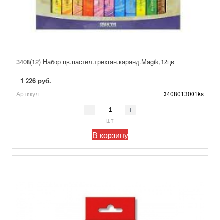
3408(12) Набор цв.пастел.трехган.каранд.Magik,12цв
1 226 руб.
Артикул
3408013001ks
шт
В корзину