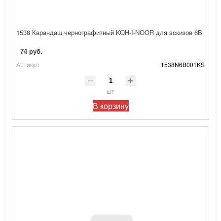
1538 Карандаш чернографитный KOH-I-NOOR для эскизов 6В
74 руб.
Артикул
1538N6B001KS
шт
В корзину