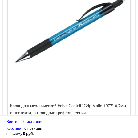
Карандаш механический Faber-Castell "Grip Matic 1377" 0,7мм,
с ластиком, автоподача грифеля, синий
Войти
Регистрация
210 руб.
Корзина
0 позиций
Артикул
137751
на сумму
0 руб.