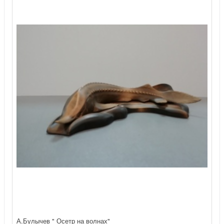
А.Булычев " Осетр на волнах"