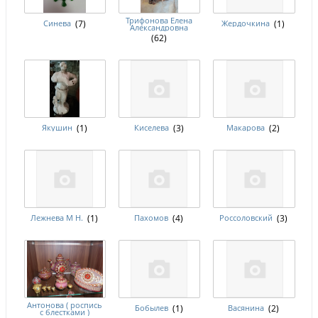
Трифонова Елена
Синева
(7)
Жердочкина
(1)
Александровна
(62)
Якушин
(1)
Киселева
(3)
Макарова
(2)
Лежнева М Н.
(1)
Пахомов
(4)
Россоловский
(3)
Антонова ( роспись
Бобылев
(1)
Васянина
(2)
с блестками )