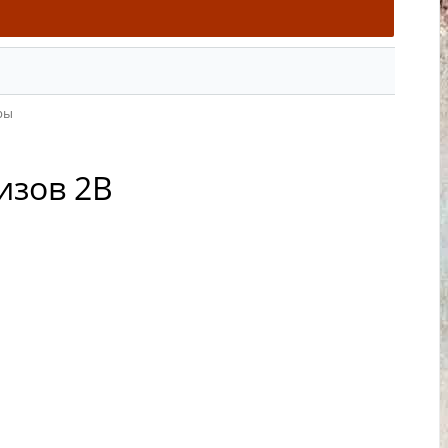
ры
изов 2В