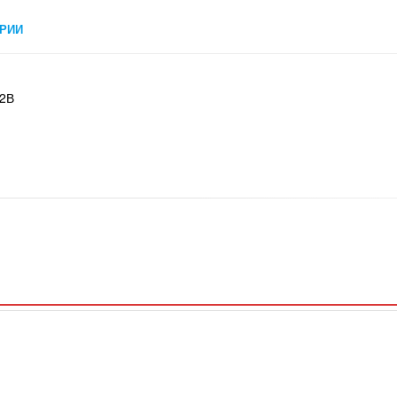
РИИ
 2В