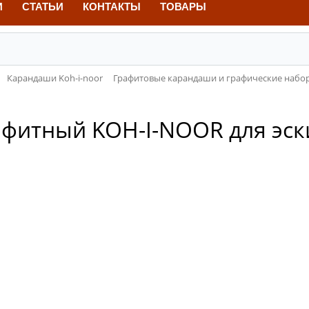
И
СТАТЬИ
КОНТАКТЫ
ТОВАРЫ
Карандаши Koh-i-noor
Графитовые карандаши и графические набо
фитный KOH-I-NOOR для эск