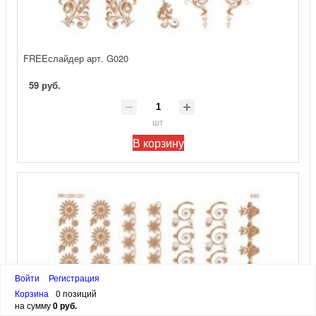
FREEслайдер арт. G020
59 руб.
шт
В корзину
Войти
Регистрация
Корзина
0 позиций
на сумму
0 руб.