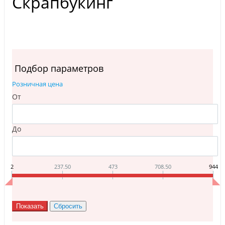
Скрапбукинг
Подбор параметров
Розничная цена
От
До
2
237.50
473
708.50
944