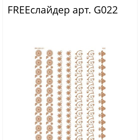
FREEслайдер арт. G022