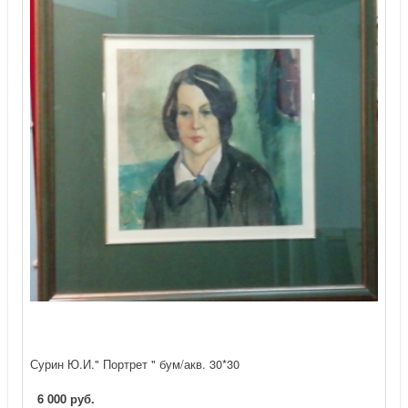
Сурин Ю.И." Портрет " бум/акв. 30*30
6 000 руб.