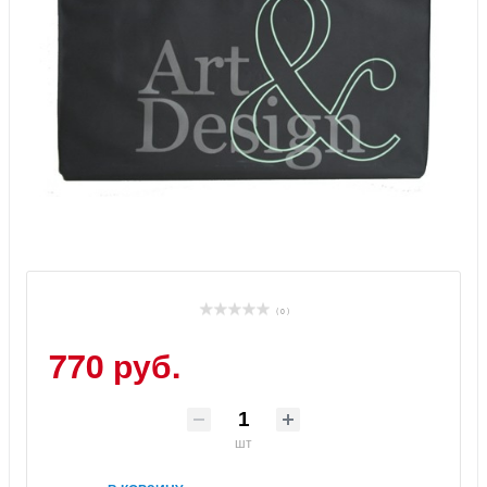
( 0 )
770 руб.
шт