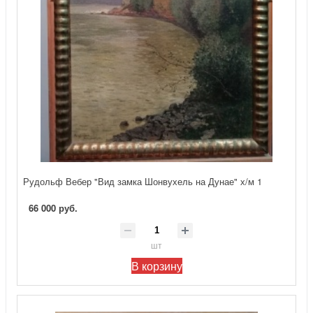
Рудольф Вебер "Вид замка Шонвухель на Дунае" х/м 1
66 000 руб.
шт
В корзину