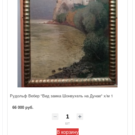
Рудольф Вебер "Вид замка Шонвухель на Дунае" х/м 1
66 000 руб.
шт
В корзину