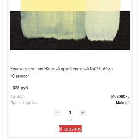
Краска масляная Желтый яркий светлый №075, 60мл
"Classico"
628 руб.
Артикул
M0306075
Производитель
Maimeri
шт
В корзину