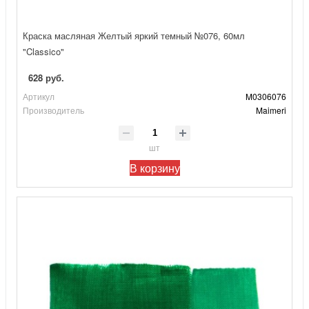
Краска масляная Желтый яркий темный №076, 60мл
"Classico"
628 руб.
Артикул
M0306076
Производитель
Maimeri
шт
В корзину