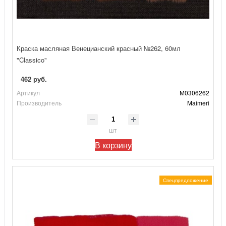
Краска масляная Венецианский красный №262, 60мл
"Classico"
462 руб.
Артикул
М0306262
Производитель
Maimeri
шт
В корзину
Спецпредложение