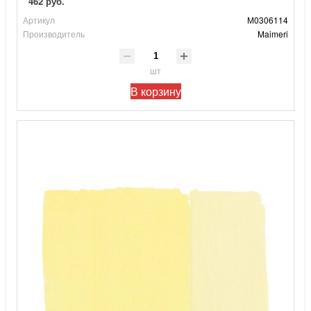
462 руб.
Артикул
М0306114
Производитель
Maimeri
шт
В корзину