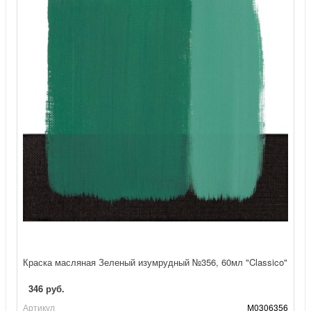
Краска масляная Зеленый изумрудный №356, 60мл "Classico"
346 руб.
Артикул
М0306356