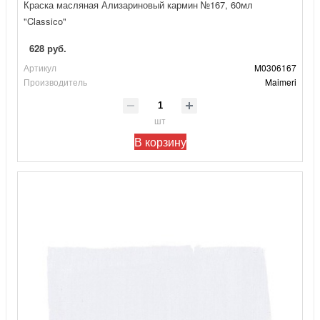
Краска масляная Ализариновый кармин №167, 60мл
"Classico"
628 руб.
Артикул
M0306167
Производитель
Maimeri
шт
В корзину