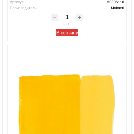
Артикул
М0306110
Производитель
Maimeri
шт
В корзину