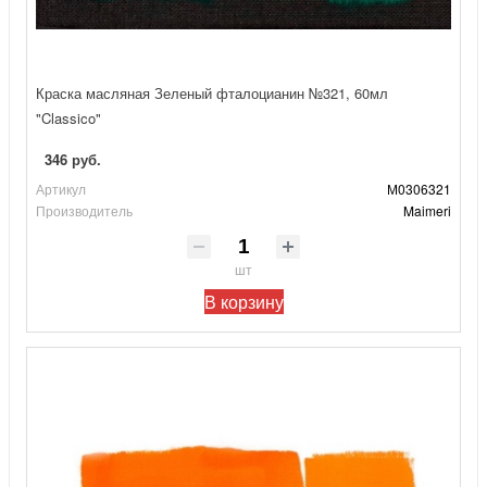
Краска масляная Зеленый фталоцианин №321, 60мл
"Classico"
346 руб.
Артикул
М0306321
Производитель
Maimeri
шт
В корзину