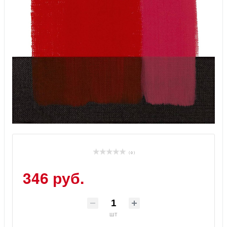
( 0 )
346 руб.
шт