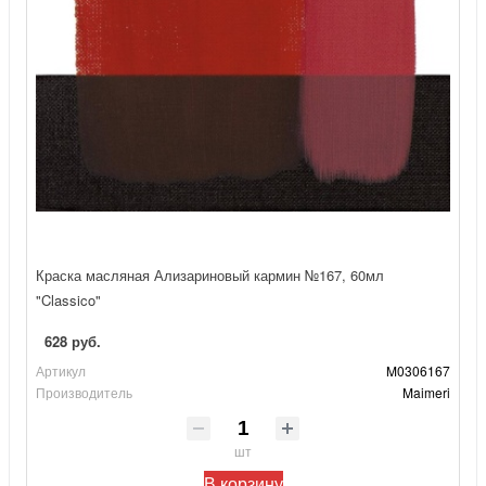
Краска масляная Ализариновый кармин №167, 60мл
"Classico"
628 руб.
Артикул
M0306167
Производитель
Maimeri
шт
В корзину