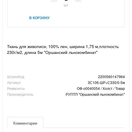
шт
В КОРЗИНУ
Ткань для живописи, 100% лен, ширина 1,75 м,плотность
230г/м2, длина 5м "Оршанский льнокомбинат"
ШтрихКод
2200560147964
Артикул
3С106-ШР+С330/0-5м
Реквизиты
ОФ-о0040054 / Холст / Товар
Производитель
РУПТП "Оршанский льнокомбинат"
Комментарии