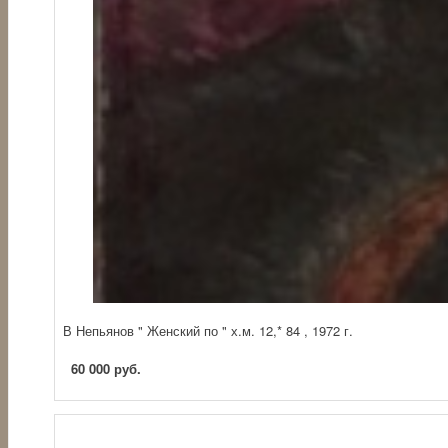
В Непьянов " Женский по " х.м. 12,* 84 , 1972 г.
60 000 руб.