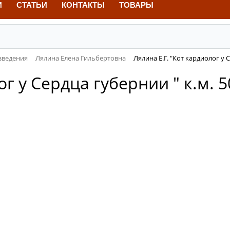
И
СТАТЬИ
КОНТАКТЫ
ТОВАРЫ
зведения
Лялина Елена Гильбертовна
Лялина Е.Г. "Кот кардиолог у 
ог у Сердца губернии " к.м. 