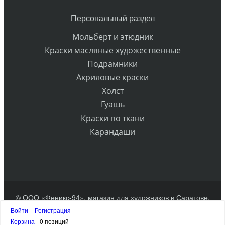
Персональный раздел
Мольберт и этюдник
Краски масляные художественные
Подрамники
Акриловые краски
Холст
Гуашь
Краски по ткани
Карандаши
© ООО «Феникс-94», магазин для художников в Саратове.
Разработка сайта
Войти
Регистрация
Наверх
Корзина
0 позиций