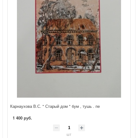
Карнаухова В.С. " Старый дом " бум , тушь . пе
1 400 руб.
шт