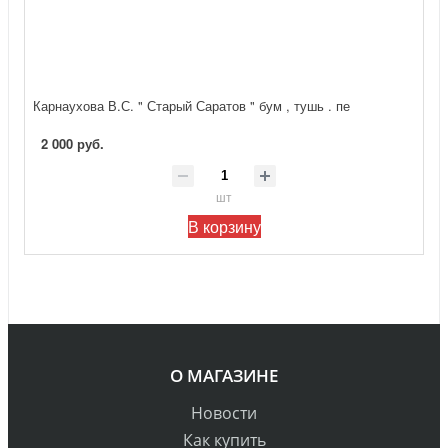
Карнаухова В.С. " Старый Саратов " бум , тушь . пе
2 000 руб.
шт
В корзину
О МАГАЗИНЕ
Новости
Как купить