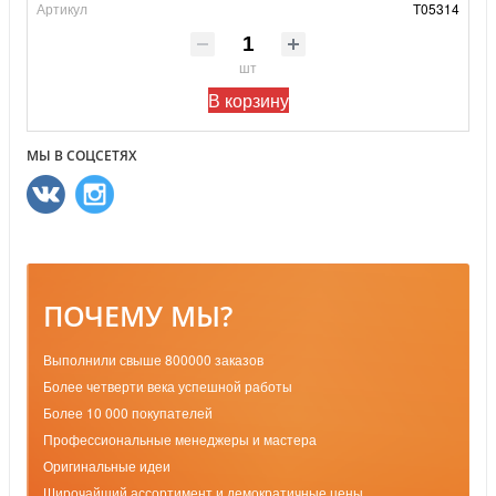
Артикул
Т05314
шт
В корзину
МЫ В СОЦСЕТЯХ
ПОЧЕМУ МЫ?
Выполнили свыше 800000 заказов
Более четверти века успешной работы
Более 10 000 покупателей
Профессиональные менеджеры и мастера
Оригинальные идеи
Широчайший ассортимент и демократичные цены