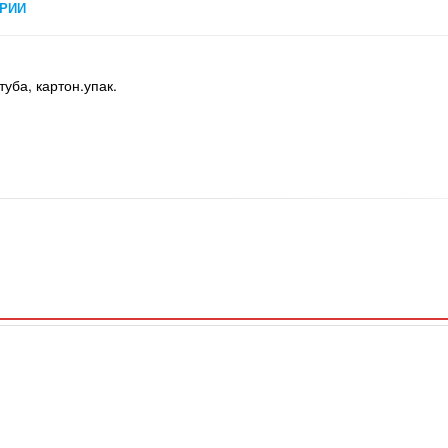
РИИ
уба, картон.упак.