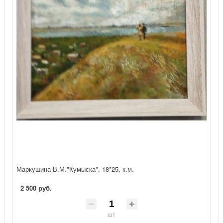
Маркушина В.М."Кумыска", 18*25, к.м.
2 500 руб.
шт