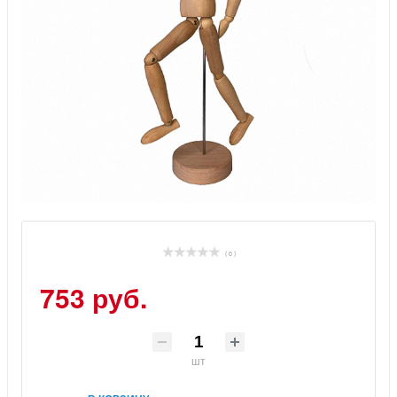
( 0 )
753 руб.
шт