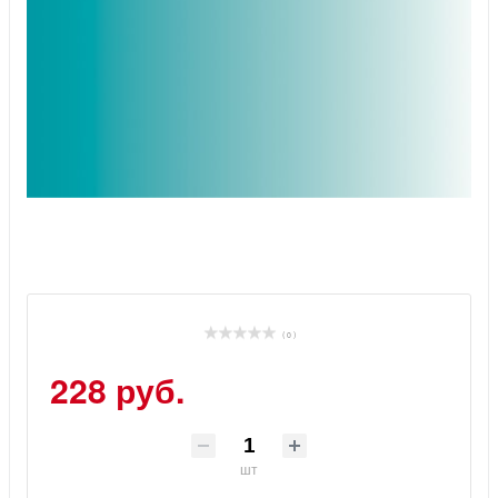
( 0 )
228 руб.
шт