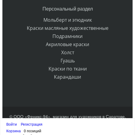
Персональный раздел
Мольберт и этюдник
Краски масляные художественные
Подрамники
Акриловые краски
Холст
Гуашь
Краски по ткани
Карандаши
© ООО «Феникс-94», магазин для художников в Саратове.
Разработка сайта
Войти
Регистрация
Наверх
Корзина
0 позиций