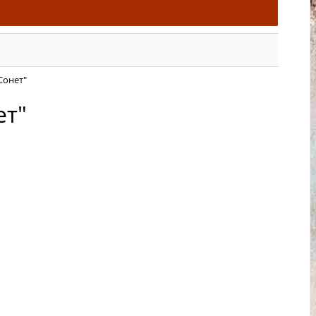
Сонет"
ет"