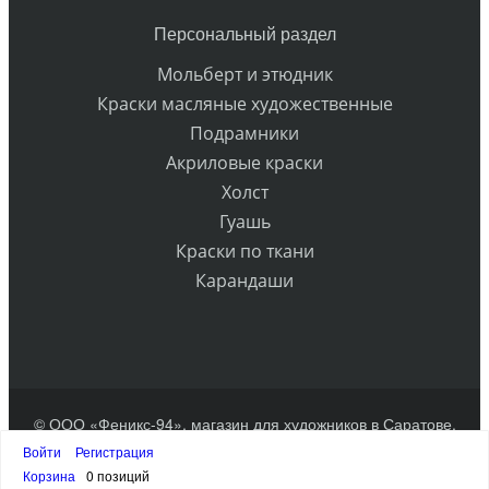
Персональный раздел
Мольберт и этюдник
Краски масляные художественные
Подрамники
Акриловые краски
Холст
Гуашь
Краски по ткани
Карандаши
© ООО «Феникс-94», магазин для художников в Саратове.
Разработка сайта
Войти
Регистрация
Наверх
Корзина
0 позиций