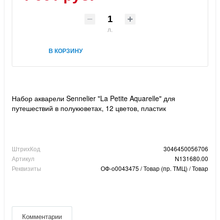
л.
В КОРЗИНУ
Набор акварели Sennelier "La Petite Aquarelle" для
путешествий в полукюветах, 12 цветов, пластик
ШтрихКод
3046450056706
Артикул
N131680.00
Реквизиты
ОФ-о0043475 / Товар (пр. ТМЦ) / Товар
Комментарии