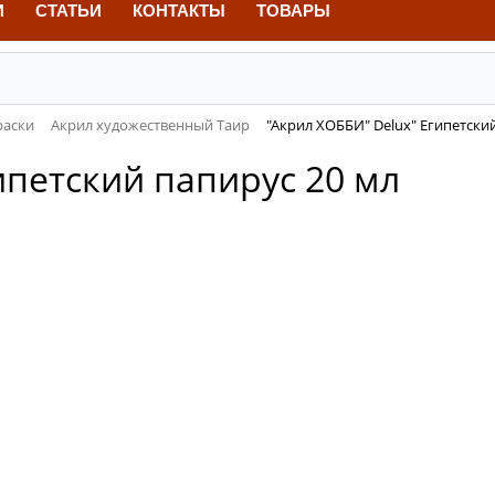
И
СТАТЬИ
КОНТАКТЫ
ТОВАРЫ
раски
Акрил художественный Таир
"Акрил ХОББИ" Delux" Египетски
ипетский папирус 20 мл