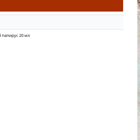
й папирус 20 мл