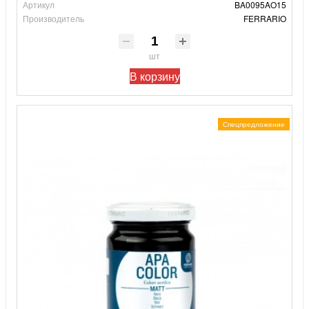
Артикул
BA0095AO15
Производитель
FERRARIO
шт
В корзину
Спецпредложение