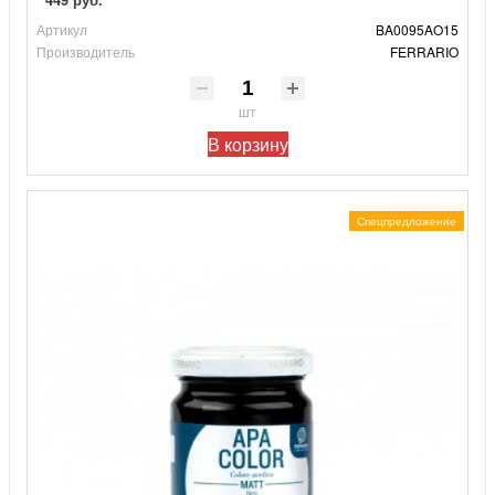
Артикул
BA0095AO15
Производитель
FERRARIO
шт
В корзину
Спецпредложение