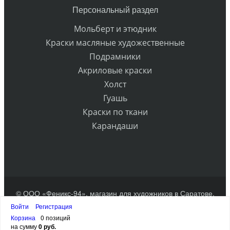
Персональный раздел
Мольберт и этюдник
Краски масляные художественные
Подрамники
Акриловые краски
Холст
Гуашь
Краски по ткани
Карандаши
© ООО «Феникс-94», магазин для художников в Саратове.
Разработка сайта
Войти
Регистрация
Наверх
Корзина
0 позиций
на сумму
0 руб.