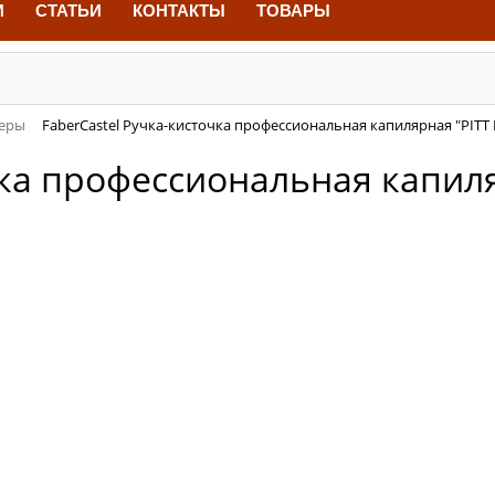
И
СТАТЬИ
КОНТАКТЫ
ТОВАРЫ
неры
FaberCastel Ручка-кисточка профессиональная капилярная "PITT 
чка профессиональная капиля