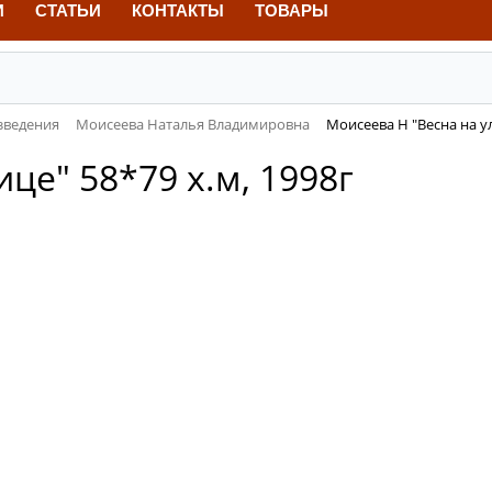
И
СТАТЬИ
КОНТАКТЫ
ТОВАРЫ
зведения
Моисеева Наталья Владимировна
Моисеева Н "Весна на ул
це" 58*79 х.м, 1998г