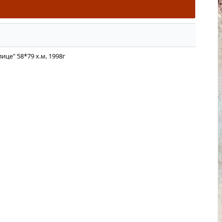
ице" 58*79 х.м, 1998г