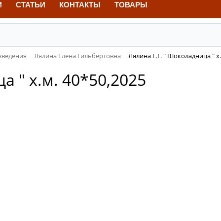
И
СТАТЬИ
КОНТАКТЫ
ТОВАРЫ
зведения
Лялина Елена Гильбертовна
Лялина Е.Г. " Шоколадница " х
а " х.м. 40*50,2025