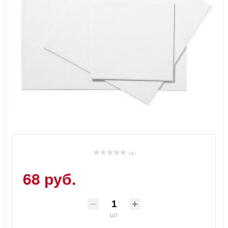
( 0 )
68 руб.
шт