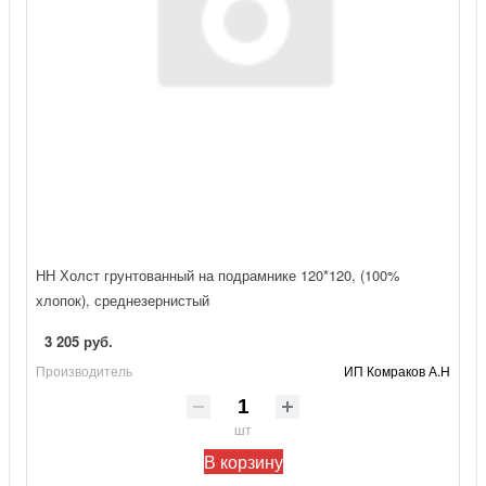
НН Холст грунтованный на подрамнике 120*120, (100%
хлопок), среднезернистый
3 205 руб.
Производитель
ИП Комраков А.Н
шт
В корзину