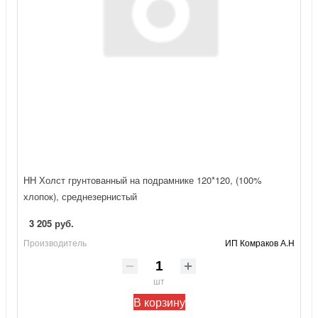
НН Холст грунтованный на подрамнике 120*120, (100%
хлопок), среднезернистый
3 205 руб.
Производитель
ИП Комраков А.Н
шт
В корзину