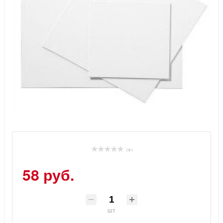
( 0 )
58 руб.
шт