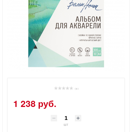
( 0 )
1 238 руб.
шт