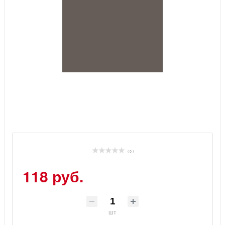
( 0 )
118 руб.
шт